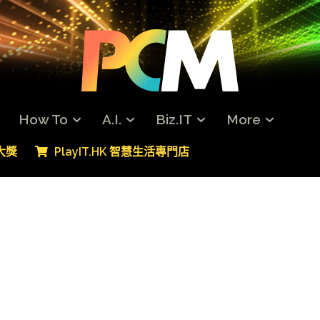
How To
A.I.
Biz.IT
More
專大獎
PlayIT.HK 智慧生活專門店