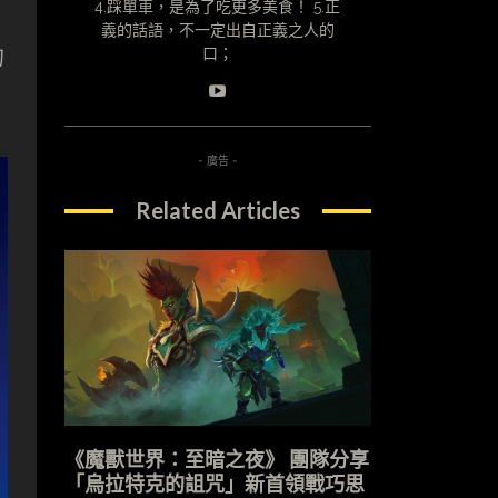
4.踩單車，是為了吃更多美食！ 5.正
義的話語，不一定出自正義之人的
的
口；
- 廣告 -
Related Articles
《魔獸世界：至暗之夜》 團隊分享
「烏拉特克的詛咒」新首領戰巧思