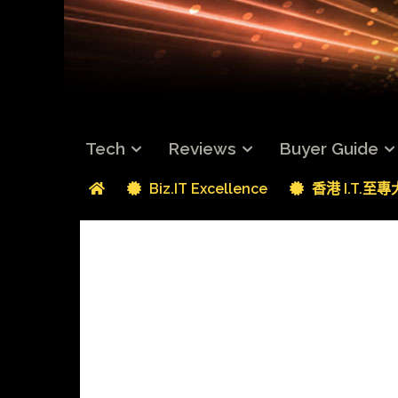
Tech
Reviews
Buyer Guide
Biz.IT Excellence
香港 I.T.至