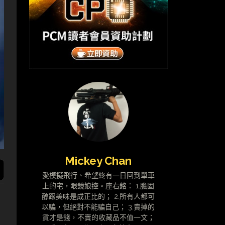
Mickey Chan
愛模擬飛行、希望終有一日回到單車
上的宅，眼鏡娘控。座右銘： 1.膽固
醇跟美味是成正比的； 2.所有人都可
以騙，但絕對不能騙自己； 3.賣掉的
貨才是錢，不賣的收藏品不值一文；