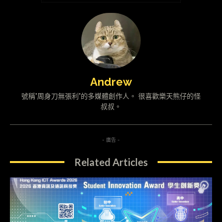
Andrew
號稱"周身刀無張利"的多媒體創作人。 很喜歡樂天熊仔的怪
叔叔。
- 廣告 -
Related Articles