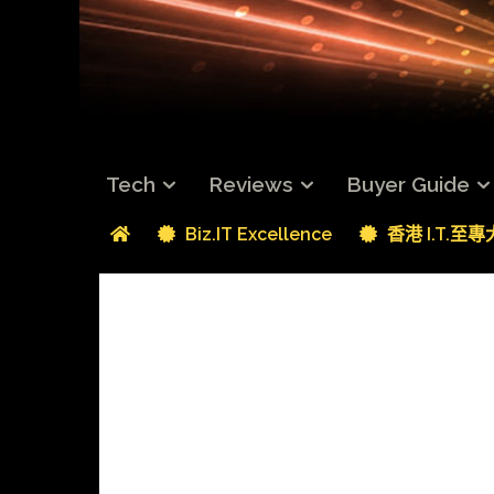
Tech
Reviews
Buyer Guide
Biz.IT Excellence
香港 I.T.至