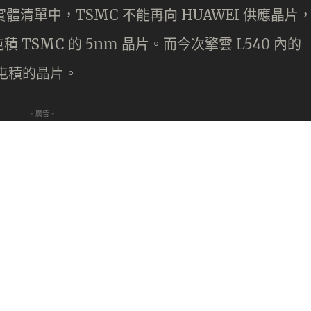
的實體清單中，TSMC 不能再向 HUAWEI 供應晶片
SMC 的 5nm 晶片。而今次擎雲 L540 內的
當時屯積的晶片。
- 廣告 -