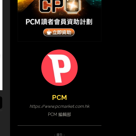
PCM
https://www.pcmarket.com.hk
PCM 編輯部
- 廣告 -