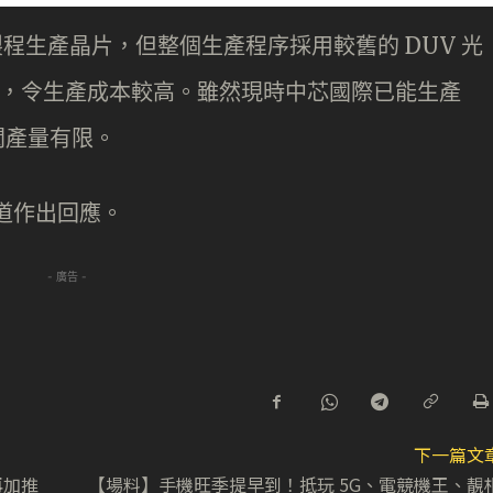
製程生產晶片，但整個生產程序採用較舊的 DUV 光
刻機，令生產成本較高。雖然現時中芯國際已能生產
過據聞產量有限。
就報道作出回應。
- 廣告 -
下一篇文
再加推
【場料】手機旺季提早到！抵玩 5G、電競機王、靚