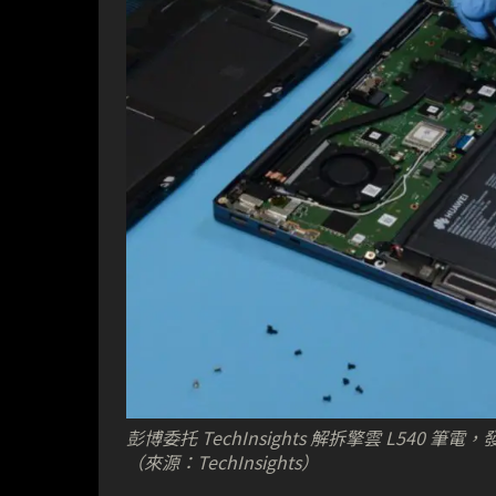
彭博委托 TechInsights 解拆擎雲 L540
（來源：TechInsights）