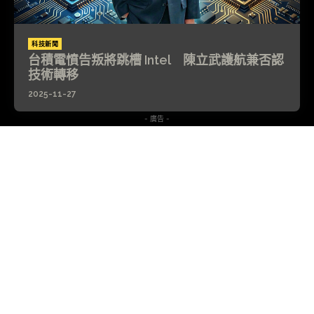
科技新聞
台積電憤告叛將跳槽 Intel 陳立武護航兼否認
技術轉移
2025-11-27
- 廣告 -