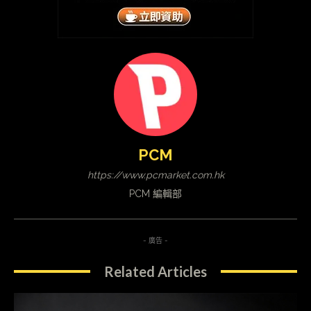
PCM
https://www.pcmarket.com.hk
PCM 編輯部
- 廣告 -
Related Articles