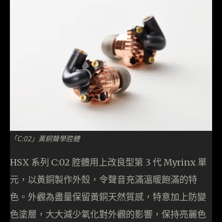
「C:02」黃銅聲學腔體
HSX 系列 C:02 腔體用上改良型第 3 代 Myrinx 單
元，以黃銅製作外殼，令聲音充滿溫暖飽滿的特
色。外觀為盡量保留黃銅天然質感，特意加上防變
色塗層，大大減少氧化對外觀的影響，保持亮麗色