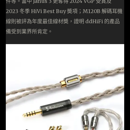
件等。當中 Janus 3 更奪得 2024 VGP 受賞及
2023 冬季 HiVi Best Buy 奬項；M120B 解碼耳機
線則被評為年度最佳線材奬，證明 ddHiFi 的產品
備受到業界所肯定。