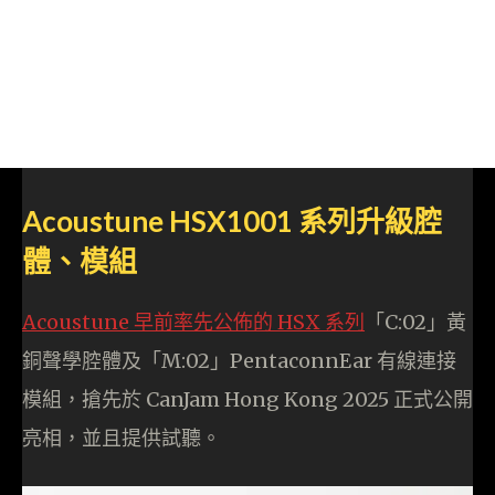
Acoustune HSX1001 系列升級腔
體、模組
Acoustune 早前率先公佈的 HSX 系
列
「C:02」黃
銅聲學腔體及「M:02」PentaconnEar 有線連接
模組，搶先於 CanJam Hong Kong 2025 正式公開
亮相，並且提供試聽。