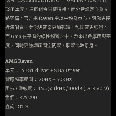
低音（Dynamic Drivers）、6 枚 BA，以及 4 枚
EST 單元，這個組合同樣獨特。而分音設定亦為 4
路架構。官方指 Raven 更以中頻為重心，讓你更接
近演唱者，令你與音樂更加親暱，包圍感更強烈。
而 Gaia 在平順的線性頻響之中，帶來出色厚度與密
度，同時更強調廣闊空間感，聽感比較離身。
AMG Raven
單元 ： 4 EST driver + 8 BA Driver
響應頻率範圍： 20Hz – 70KHz
阻抗 / 靈敏度： 14Ω @ 1kHz /100dB (DCR 80 Ω)
售價：$25,290
查詢 : OTG