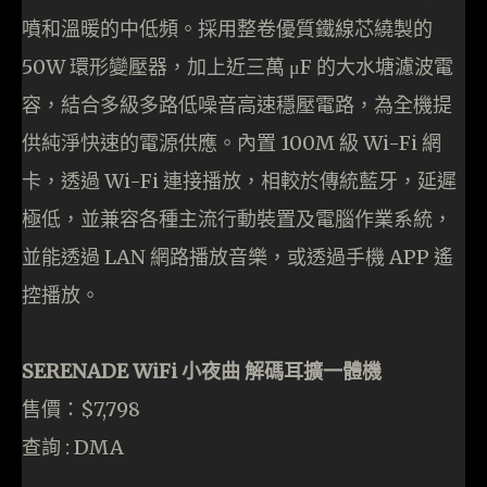
噴和溫暖的中低頻。採用整卷優質鐵線芯繞製的
50W 環形變壓器，加上近三萬 μF 的大水塘濾波電
容，結合多級多路低噪音高速穩壓電路，為全機提
供純淨快速的電源供應。內置 100M 級 Wi-Fi 網
卡，透過 Wi-Fi 連接播放，相較於傳統藍牙，延遲
極低，並兼容各種主流行動裝置及電腦作業系統，
並能透過 LAN 網路播放音樂，或透過手機 APP 遙
控播放。
SERENADE WiFi 小夜曲 解碼耳擴一體機
售價：$7,798
查詢 : DMA