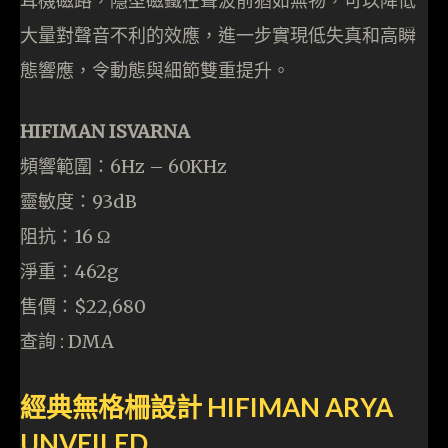
耳機磁路，隱型磁鐵在聲波前猶如無物，可以降低
大量對聲音不利的效應，進一步實現低失真和高瞬
態響應，令動態與細節雙重提升。
HIFIMAN ISVARNA
頻響範圍：6Hz – 60KHz
靈敏度：93dB
阻抗：16 Ω
淨重：462g
售價：$22,680
查詢 : DMA
經典無格柵設計 HIFIMAN ARYA
UNVEILED