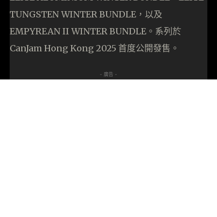
TUNGSTEN WINTER BUNDLE，以及
EMPYREAN II WINTER BUNDLE。系列於
CanJam Hong Kong 2025 首度公開發售。
- 廣告 -