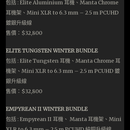
包括 : Elite Aluminium 耳機、Manta Chrome
耳機架、Mini XLR to 6.3 mm – 2.5 m PCUHD
鍍銀升級線
售價：$32,800
ELITE TUNGSTEN WINTER BUNDLE
包括 : Elite Tungsten 耳機、Manta Chrome 耳
機架、Mini XLR to 6.3 mm – 2.5 m PCUHD 鍍
銀升級線
售價：$32,800
EMPYREAN II WINTER BUNDLE
包括 : Empyrean II 耳機、 Manta 耳機架、Mini
XLR to 6.3 mm – 2.5 m PCUHD 純銅升級線