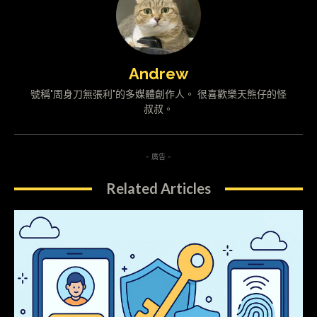
Andrew
號稱"周身刀無張利"的多媒體創作人。 很喜歡樂天熊仔的怪
叔叔。
- 廣告 -
Related Articles