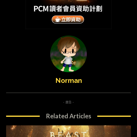
Norman
- 廣告 -
Related Articles