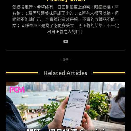
愛模擬飛行、希望終有一日回到單車上的宅，眼鏡娘控。座
右銘： 1.膽固醇跟美味是成正比的； 2.所有人都可以騙，但
絕對不能騙自己； 3.賣掉的貨才是錢，不賣的收藏品不值一
文； 4.踩單車，是為了吃更多美食！ 5.正義的話語，不一定
出自正義之人的口；
- 廣告 -
Related Articles