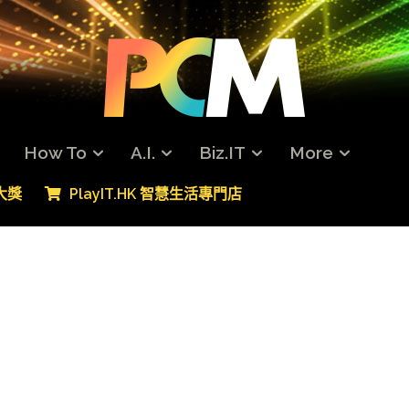
How To
A.I.
Biz.IT
More
專大獎
PlayIT.HK 智慧生活專門店