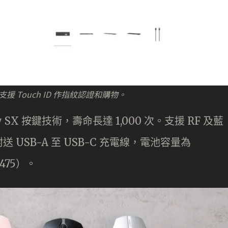
援 Touch ID 作指紋認證和購物。
 SX 按鍵技術，壽命長達 1,000 次。支援 RF 及藍
USB-A 至 USB-C 充電線，電池容量為
475）。