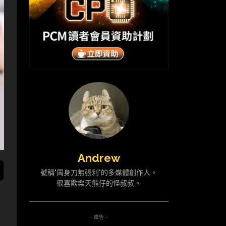
Andrew
號稱"周身刀無張利"的多媒體創作人。
很喜歡樂天熊仔的怪叔叔。
- 廣告 -