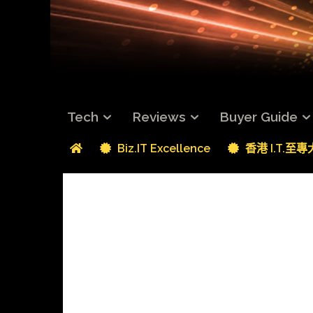
Tech
Reviews
Buyer Guide
Biz.IT Excellence
香港 I.T.至