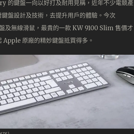
rry 的鍵盤一向以好打及耐用見稱，近年不少電競產
他們對鍵盤設計及技術，去提升用戶的體驗。今次
的鍵盤及無線滑鼠，最貴的一款 KW 9100 Slim 售價才
起 Apple 原廠的精妙鍵盤抵買得多。
475）