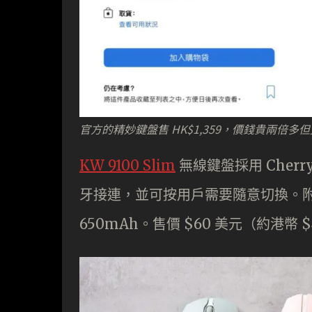
官方的精妙鍵盤售 HK$1,359，價錢貴兩倍多但支
KW 9100 Slim
無線鍵盤採用 Cherry
牙接連，並可按用戶需要隨意切換。附送 
650mAh。售價 $60 美元（約港幣 $