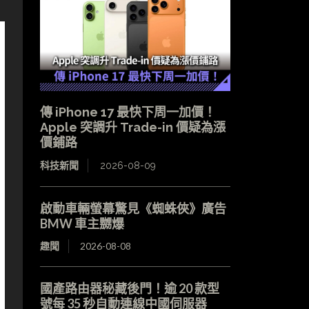
傳 iPhone 17 最快下周一加價！
Apple 突調升 Trade-in 價疑為漲
價鋪路
科技新聞
2026-08-09
啟動車輛螢幕驚見《蜘蛛俠》廣告
BMW 車主嬲爆
趣聞
2026-08-08
國產路由器秘藏後門！逾 20 款型
號每 35 秒自動連線中國伺服器