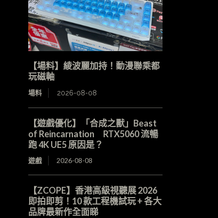
【場料】綾波麗加持！動漫聯乘都
玩磁軸
場料
2026-08-08
【遊戲優化】「合成之獸」Beast
of Reincarnation RTX5060 流暢
跑 4K UE5 原因是？
遊戲
2026-08-08
【ZCOPE】香港高級視聽展 2026
即拍即剪！10 款工程機試玩 + 各大
品牌最新作全面睇