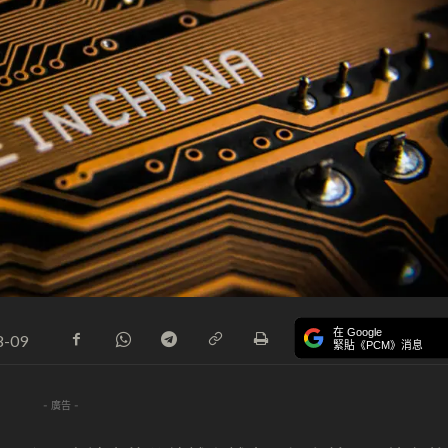
在 Google
8-09
緊貼《PCM》消息
- 廣告 -