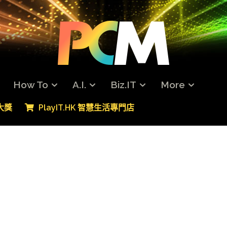
How To
A.I.
Biz.IT
More
專大獎
PlayIT.HK 智慧生活專門店