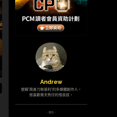
Andrew
號稱"周身刀無張利"的多媒體創作人。
很喜歡樂天熊仔的怪叔叔。
- 廣告 -