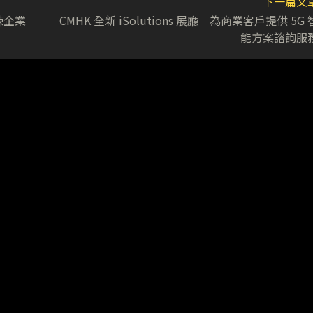
下一篇文
練企業
CMHK 全新 iSolutions 展廳 為商業客戶提供 5G 
能方案諮詢服