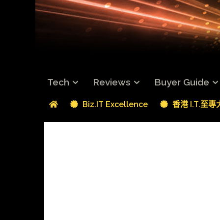
Tech
Reviews
Buyer Guide
Biz.IT Excellence
香港 I.T.至