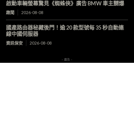
啟動車輛螢幕驚見《蜘蛛俠》廣告 BMW 車主嬲爆
趣聞
2026-08-08
國產路由器秘藏後門！逾 20 款型號每 35 秒自動連
線中國伺服器
資訊保安
2026-08-08
- 廣告 -