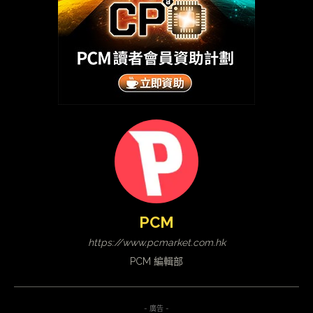
PCM
https://www.pcmarket.com.hk
PCM 編輯部
- 廣告 -