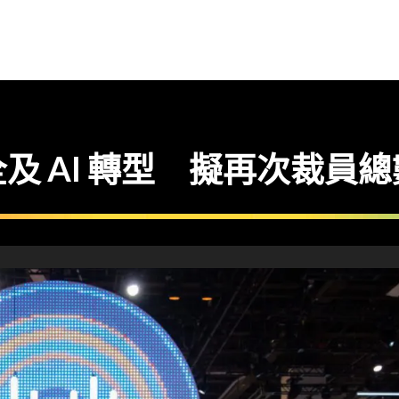
及 AI 轉型 擬再次裁員