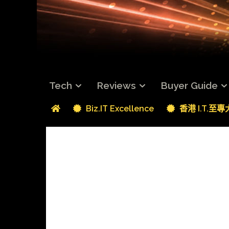
Tech
Reviews
Buyer Guide
Biz.IT Excellence
香港 I.T.至