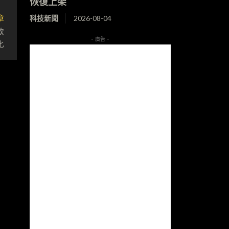
恢復上架
章
科技新聞
2026-08-04
軟
- 廣告 -
化