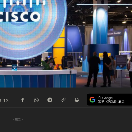
在 Google
8-13
緊貼《PCM》消息
- 廣告 -