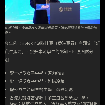
沈衛中稱，今年首次在香港辦梧桐盃，勝出團隊將參加中國的比
賽。
今年的 OneNET 創科比賽（香港賽區）主題定「新
質生產力」，提升本港學生的認知。四強團隊分
別：
聖士提反女子中學，潛力啟航
聖士提反女子中學，智惜冷藏
聖公會白約翰會督中學，海鮮速遞
香港九龍塘基督教中華宣道會鄭榮之中學，
Aiya：基於生成式人工智能與人機交互的虛擬陪