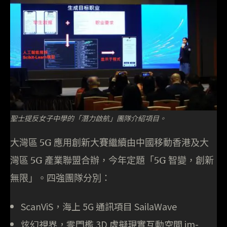
聖士提反女子中學的「潛力啟航」團隊介紹項目。
大灣區 5G 應用創新大賽繼續由中國移動香港及大
灣區 5G 產業聯盟合辦，今年定題「5G 智變，創新
無限」。四強團隊分別：
ScanViS，海上 5G 通訊項目 SailaWave
炫幻視界，零門檻 3D 虛擬現實互動空間 im-