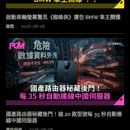
啟動車輛螢幕驚見《蜘蛛俠》廣告 BMW 車主嬲爆
趣聞
2026-08-08
國產路由器秘藏後門！逾 20 款型號每 35 秒自動連
線中國伺服器
資訊保安
2026-08-08