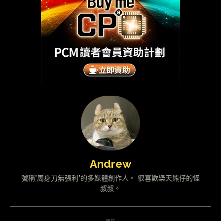
Andrew
號稱"周身刀無張利"的多媒體創作人。 很喜歡樂天熊仔的怪
叔叔。