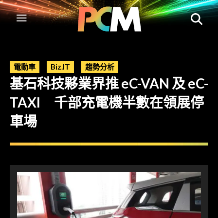
電動車
Biz.IT
趨勢分析
基石科技夥業界推 eC-VAN 及 eC-
TAXI 千部充電機半數在領展停
車場