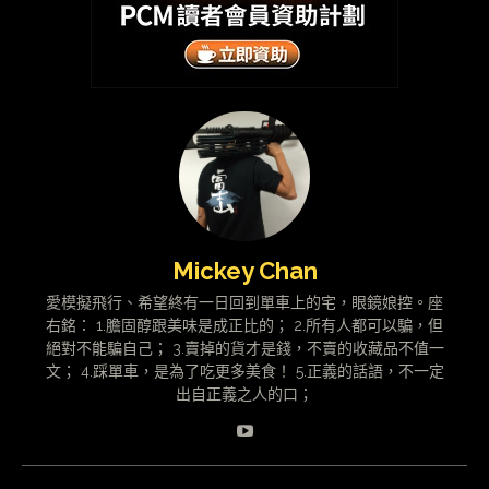
Mickey Chan
愛模擬飛行、希望終有一日回到單車上的宅，眼鏡娘控。座
右銘： 1.膽固醇跟美味是成正比的； 2.所有人都可以騙，但
絕對不能騙自己； 3.賣掉的貨才是錢，不賣的收藏品不值一
文； 4.踩單車，是為了吃更多美食！ 5.正義的話語，不一定
出自正義之人的口；