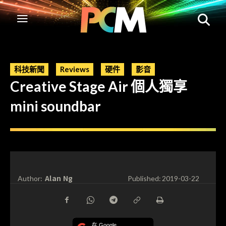
科技新聞
Reviews
硬件
影音
Creative Stage Air 個人獨享
mini soundbar
Alan Ng
Author:
Published:
2019-03-22
在 Google