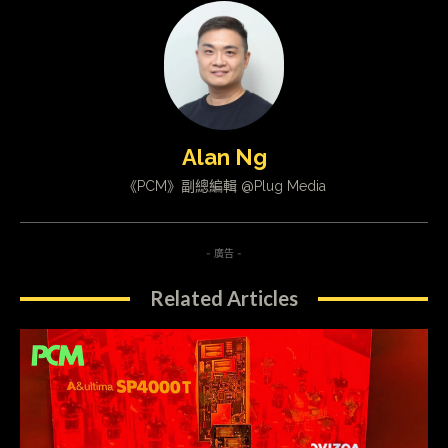
Alan Ng
《PCM》副總編輯 @Plug Media
- 廣告 -
Related Articles