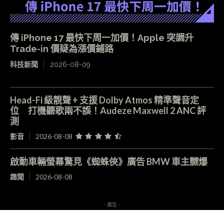
傳 iPhone 17 最快下周一加價！Apple 突調升
Trade-in 價疑為漲價鋪路
科技新聞
2026-08-09
Head-Fi 級靚聲 + 支援 Dolby Atmos 精準聲音定
位 打機聽歌兩不誤！Audeze Maxwell 2 ANC 評
測
影音
2026-08-08
啟動車輛螢幕驚見《蜘蛛俠》廣告 BMW 車主嬲爆
趣聞
2026-08-08
- 廣告 -