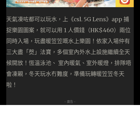
天氣凍咗都可以玩水，上《csl. 5G Lens》app 捕
捉樂園圖案，就可以用 1 人價錢（HK$460）兩位
同時入場，玩盡暖笠笠嘅水上樂園！依家入場仲有
三大盡「㷫」法寶，多個室內外水上設施繼續全天
候開放！恆溫泳池、 室內暖氣、室外暖燈，排隊唔
會凍親，冬天玩水冇難度，準備玩轉暖笠笠冬天
啦！
- 廣告 -