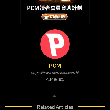
PCM
https://www.pcmarket.com.hk
PCM 編輯部
- 廣告 -
Related Articles