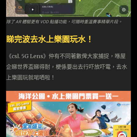
除了 AR 體驗更有 VOD 點播功能，可隨時重溫賽事精華片段。
睇完波去水上樂園玩水！
《csl. 5G Lens》仲有不同著數俾大家捕捉，喺屋
企睇世界盃睇得耐，梗係要出去行吓放吓電，去水
上樂園玩就啱哂啦！