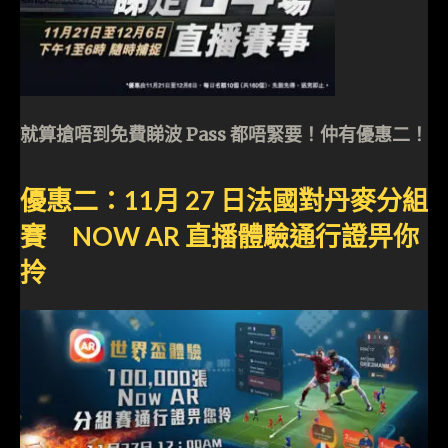
就算搶唔到免費睇波 Pass 都唔緊要！仲有優惠二！
優惠二：11月 27 日法國對丹麥分組
賽 NOW AR 直播體驗通行證畀你
拎