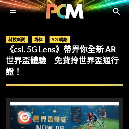
科技新聞
場料
5G 網絡
《csl. 5G Lens》帶畀你全新 AR
世界盃體驗 免費拎世界盃通行
證！