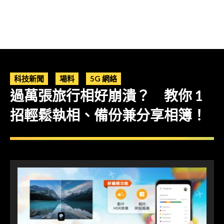
科技新聞
場料
5G 網絡
過萬張旅行相好崩潰？ 教你 1
招輕鬆執相、備份兼分享相簿！