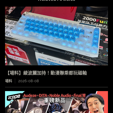
【場料】綾波麗加持！動漫聯乘都玩磁軸
場料
2026-08-08