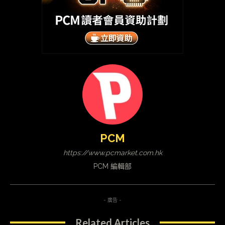
PCM
https://www.pcmarket.com.hk
PCM 編輯部
- 廣告 -
Related Articles