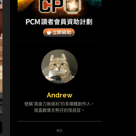
Andrew
號稱"周身刀無張利"的多媒體創作人。
很喜歡樂天熊仔的怪叔叔。
- 廣告 -