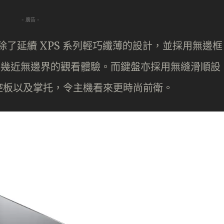
- 廣告 -
s 筆電，除了延續 XPS 系列輕巧纖薄的設計，並採用無邊框
幕，提供幾近無邊界的觀看體驗。而鍵盤亦採用無縫滑順設
控板以及掌托，令主機看來更時尚前衛。