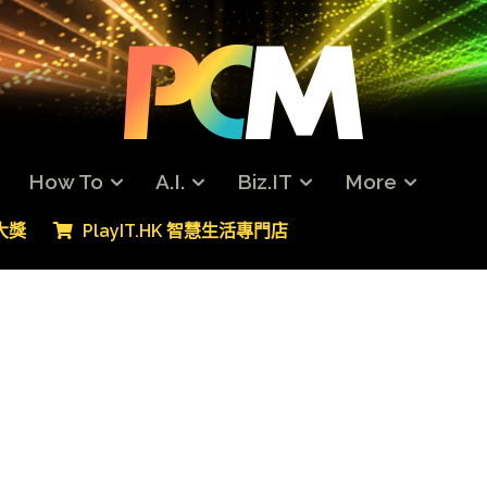
How To
A.I.
Biz.IT
More
專大獎
PlayIT.HK 智慧生活專門店