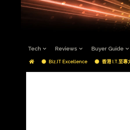
Tech
Reviews
Buyer Guide
Biz.IT Excellence
香港 I.T.至