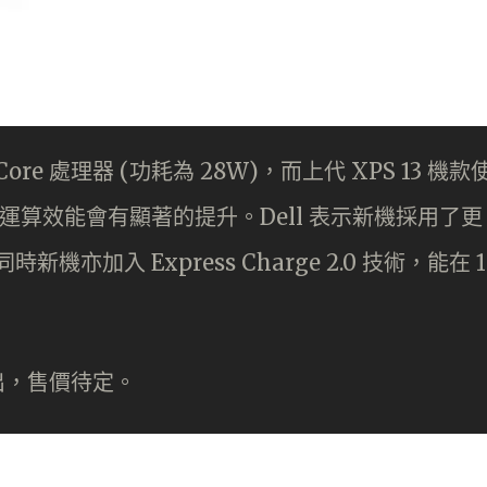
el Core 處理器 (功耗為 28W)，而上代 XPS 13 機款
相信運算效能會有顯著的提升。Dell 表示新機採用了更
亦加入 Express Charge 2.0 技術，能在 1
式推出，售價待定。