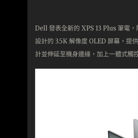
Dell 發表全新的 XPS 13 Plu
設計的 3.5K 解像度 OLED 屏
計並伸延至機身邊緣，加上一體式觸