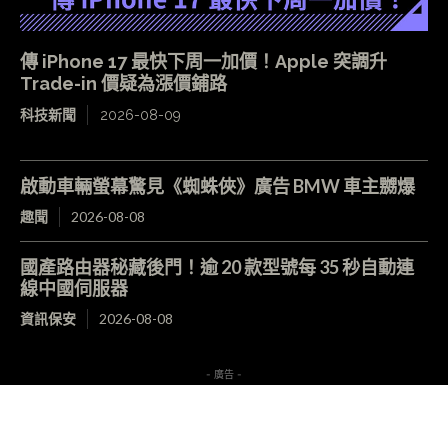
傳 iPhone 17 最快下周一加價！Apple 突調升
Trade-in 價疑為漲價鋪路
科技新聞
2026-08-09
啟動車輛螢幕驚見《蜘蛛俠》廣告 BMW 車主嬲爆
趣聞
2026-08-08
國產路由器秘藏後門！逾 20 款型號每 35 秒自動連
線中國伺服器
資訊保安
2026-08-08
- 廣告 -