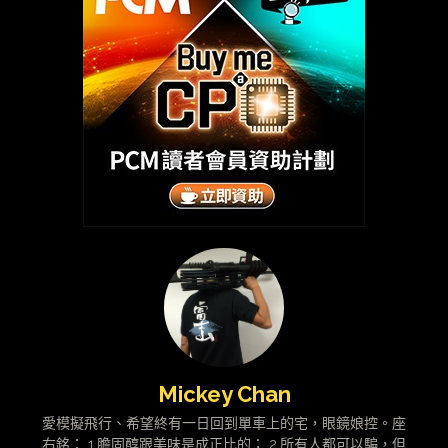
Mickey Chan
愛模擬飛行、希望終有一日回到單車上的宅，眼鏡娘控。座
右銘： 1.膽固醇跟美味是成正比的； 2.所有人都可以騙，但