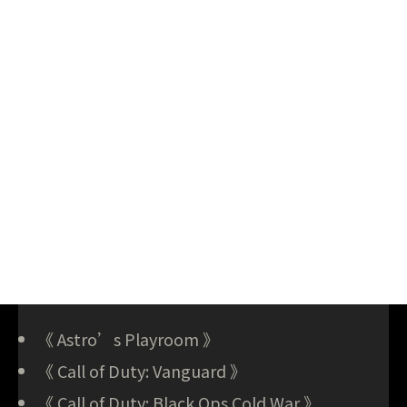
《 Astro’s Playroom 》
《 Call of Duty: Vanguard 》
《 Call of Duty: Black Ops Cold War 》