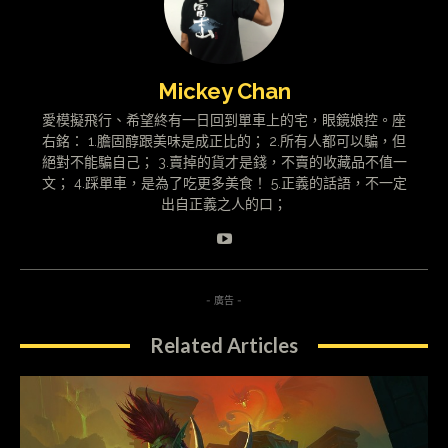
Mickey Chan
愛模擬飛行、希望終有一日回到單車上的宅，眼鏡娘控。座
右銘： 1.膽固醇跟美味是成正比的； 2.所有人都可以騙，但
絕對不能騙自己； 3.賣掉的貨才是錢，不賣的收藏品不值一
文； 4.踩單車，是為了吃更多美食！ 5.正義的話語，不一定
出自正義之人的口；
- 廣告 -
Related Articles