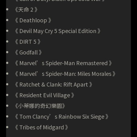
《天命 2 》
《 Deathloop 》
《 Devil May Cry 5 Special Edition 》
《 DIRT 5 》
《 Godfall 》
《 Marvel’s Spider-Man Remastered 》
《 Marvel’s Spider-Man: Miles Morales 》
《 Ratchet & Clank: Rift Apart 》
《 Resident Evil Village 》
《小蒂娜的奇幻樂園》
《 Tom Clancy’s Rainbow Six Siege 》
《 Tribes of Midgard 》