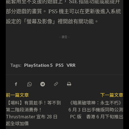
能套用至不支援的遊戲上， SIE 指這功能或能提升
部分遊戲的畫質。 PS5 機主可以在更新後進入系統
設定的「螢幕及影像」裡開啟有關功能。
- 廣告 -
Tags:
PlayStation 5
PS5
VRR
前一篇文章
下一篇文章
【場料】有買趁手！等不到
《暗黑破壞神：永生不朽》
第二階段消費券！
6 月 3 日出手機版同時公測
Thrustmaster 宣布 28 日
PC 版 香港 6 月下旬推出
起全球加價