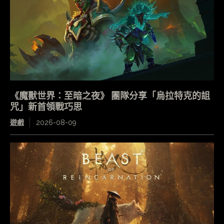
《魔獸世界：至暗之夜》 團隊分享「烏拉特克的詛
咒」新首領戰巧思
遊戲
2026-08-09