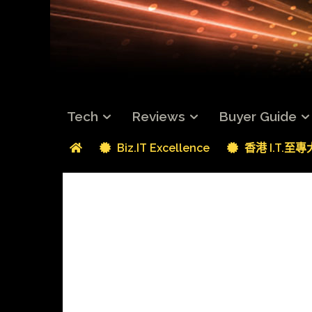
Tech
Reviews
Buyer Guide
Biz.IT Excellence
香港 I.T.至