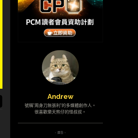
Andrew
號稱"周身刀無張利"的多媒體創作人。
很喜歡樂天熊仔的怪叔叔。
- 廣告 -