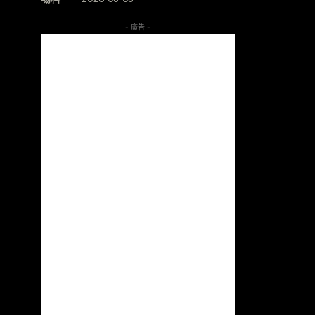
- 廣告 -