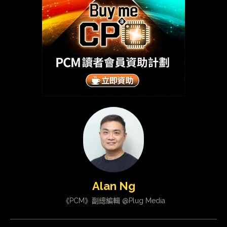
Alan Ng
《PCM》副總編輯 @Plug Media