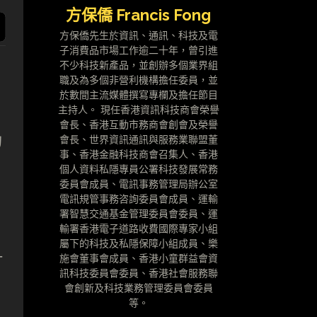
方保僑 Francis Fong
方保僑先生於資訊、通訊、科技及電
子消費品市場工作逾二十年，曾引進
不少科技新產品，並創辦多個業界組
職及為多個非營利機構擔任委員，並
於數間主流媒體撰寫專欄及擔任節目
主持人。 現任香港資訊科技商會榮譽
會長、香港互動市務商會創會及榮譽
的
會長、世界資訊通訊與服務業聯盟董
事、香港金融科技商會召集人、香港
個人資料私隱專員公署科技發展常務
委員會成員、電訊事務管理局辦公室
電訊規管事務咨詢委員會成員、運輸
署智慧交通基金管理委員會委員、運
輸署香港電子道路收費國際專家小組
屬下的科技及私隱保障小組成員、樂
一
施會董事會成員、香港小童群益會資
訊科技委員會委員、香港社會服務聯
會創新及科技業務管理委員會委員
等。