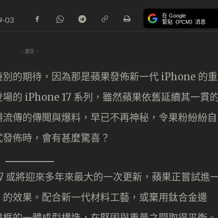
在 Google
9-03
緊貼《PCM》消息
- 廣告 -
的期待，因為那是蘋果發佈新一代 iPhone 的重
 iPhone 17 系列，雖然蘋果依舊延續其一貫
場流傳的傳聞與爆料，早已不再神秘，令果粉紛紛自
式發佈時，會有甚麼驚喜？
one 17 或將迎來多年來最大的一次更新，蘋果正嘗試進
」的效果。配合新一代材料工藝，或棄用鈦合金邊
邊框的一體成型構造，在堅固與重量之間取得平衡。