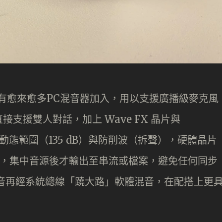
都有愈來愈多PC混音器加入，用以支援廣播級麥克風
支援雙人對話，加上 Wave FX 晶片與
音室級動態範圍（135 dB）與防削波（拆聲），硬體晶片
混音，集中音源後才輸出至串流或檔案，避免任何同步
收音再經系統總線「蹺大路」軟體混音，在配搭上更