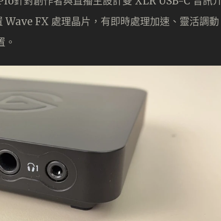
R Pro針對創作者與直播主設計雙 XLR USB-C 音訊
Wave FX 處理晶片，有即時處理加速、靈活調動
置。