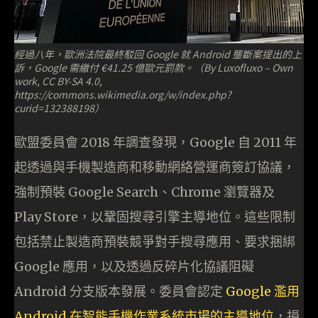
經過八年，歐洲法院最終駁回 Google 就 Android 壟斷案提出的上
訴，Google 需繳付 €41.25 億歐元罰款。（By Luxofluxo – Own
work, CC BY-SA 4.0,
https://commons.wikimedia.org/w/index.php?
curid=132388198）
歐盟委員會 2018 年調查發現，Google 自 2011 年
起透過與手機製造商和移動網絡營運商簽訂協議，
強制預裝 Google Search、Chrome 瀏覽器及
Play Store，以鞏固搜尋引擎主導地位。這些限制
包括禁止製造商預裝競爭對手搜尋應用、要求捆綁
Google 應用，以及透過反碎片化協議阻礙
Android 分支版本發展。委員會認定
Google 濫用
Android 在智能手機作業系統市場的主導地位
，損