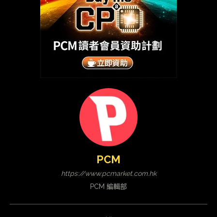
PCM
https://www.pcmarket.com.hk
PCM 編輯部