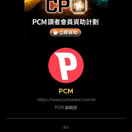
PCM
https://www.pcmarket.com.hk
PCM 編輯部
- 廣告 -