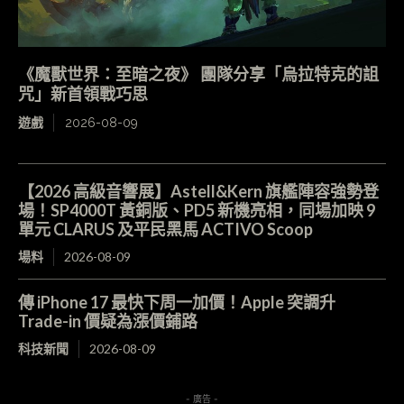
《魔獸世界：至暗之夜》 團隊分享「烏拉特克的詛
咒」新首領戰巧思
遊戲
2026-08-09
【2026 高級音響展】Astell&Kern 旗艦陣容強勢登
場！SP4000T 黃銅版、PD5 新機亮相，同場加映 9
單元 CLARUS 及平民黑馬 ACTIVO Scoop
場料
2026-08-09
傳 iPhone 17 最快下周一加價！Apple 突調升
Trade-in 價疑為漲價鋪路
科技新聞
2026-08-09
- 廣告 -