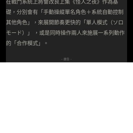
在戰鬥系統上將會改良上集《怪人之夜》作為基
礎，分別會有「手動操縱單名角色＋系統自動控制
其他角色」，來展開節奏更快的「單人模式（ソロ
モード）」 ，或是同時操作兩人來施展一系列動作
的「合作模式」。
- 廣告 -