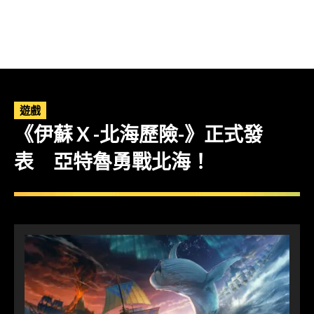
遊戲
《伊蘇 X -北海歷險-》正式發
表 亞特魯勇戰北海！