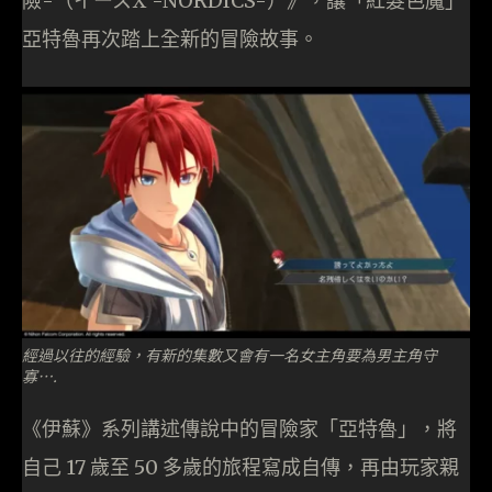
險-（イースX -NORDICS-）》，讓「紅髮色魔」
亞特魯再次踏上全新的冒險故事。
經過以往的經驗，有新的集數又會有一名女主角要為男主角守
寡….
《伊蘇》系列講述傳說中的冒險家「亞特魯」，將
自己 17 歲至 50 多歲的旅程寫成自傳，再由玩家親