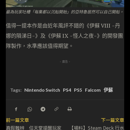
最為玩家吐糟「每集都以沉船開始」的亞特魯居然可以自己開船。
值得一提本作是由近年風評不錯的《伊蘇 VIII -丹
娜的隕涕日-》及《伊蘇 IX -怪人之夜-》的開發團
隊製作，水準應該值得期望。
- 廣告 -
Tags:
Nintendo Switch
PS4
PS5
Falcom
伊蘇
前一篇文章
下一篇文章
真假難辨 任天堂提醒玩家
【場料】Steam Deck 行水