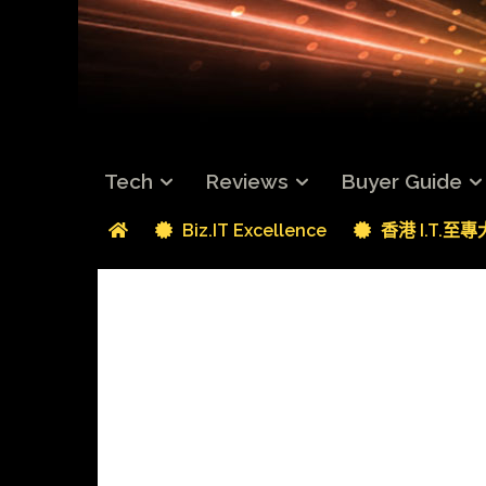
Tech
Reviews
Buyer Guide
Biz.IT Excellence
香港 I.T.至