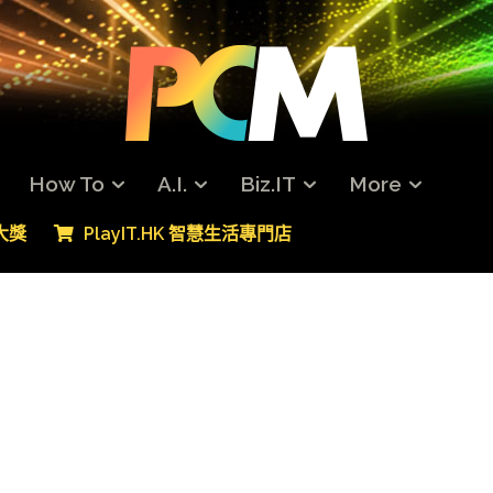
How To
A.I.
Biz.IT
More
專大獎
PlayIT.HK 智慧生活專門店