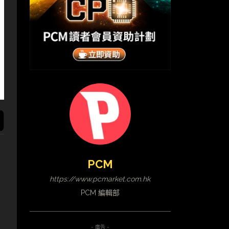
PCM
https://www.pcmarket.com.hk
PCM 編輯部
- 廣告 -