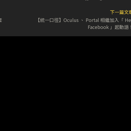
下一篇文
套
【統一口徑】Oculus 、 Portal 相繼加入「 He
Facebook 」起動語