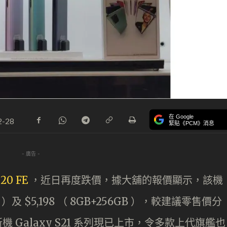
在 Google
2-28
緊貼《PCM》消息
- 廣告 -
20 FE
，近日再度跌價，據大舖的報價顯示，該機
B ）及 $5,198 （ 8GB+256GB ），較建議零售價分
的新機 Galaxy S21 系列現已上市，令多款上代旗艦也