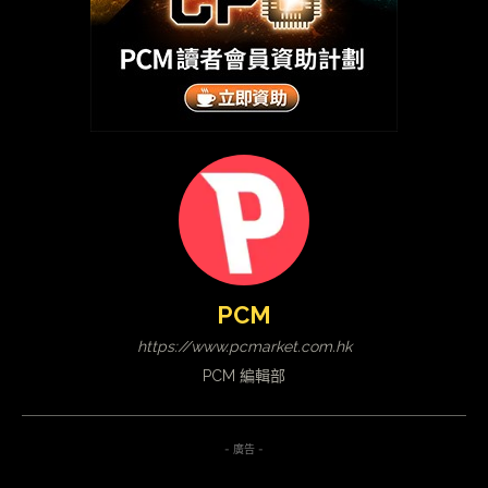
PCM
https://www.pcmarket.com.hk
PCM 編輯部
- 廣告 -