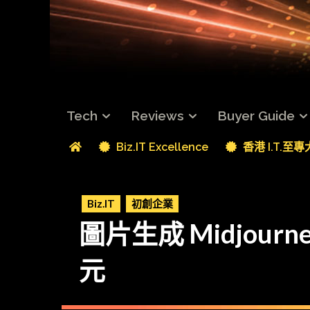
Tech
Reviews
Buyer Guide
Biz.IT Excellence
香港 I.T.至
Biz.IT
初創企業
圖片生成 Midjour
元