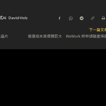
式AI
David Holz
下一篇文
算晶片
營運成本高債務巨大 WeWork 終申請破產保