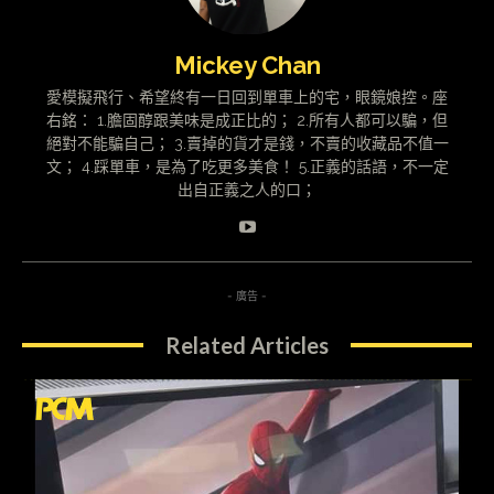
Mickey Chan
愛模擬飛行、希望終有一日回到單車上的宅，眼鏡娘控。座
右銘： 1.膽固醇跟美味是成正比的； 2.所有人都可以騙，但
絕對不能騙自己； 3.賣掉的貨才是錢，不賣的收藏品不值一
文； 4.踩單車，是為了吃更多美食！ 5.正義的話語，不一定
出自正義之人的口；
- 廣告 -
Related Articles