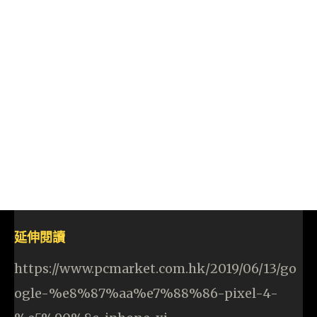
延伸閱讀
https://www.pcmarket.com.hk/2019/06/13/go
ogle-%e8%87%aa%e7%88%86-pixel-4-