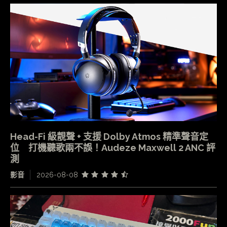
Head-Fi 級靚聲 + 支援 Dolby Atmos 精準聲音定
位 打機聽歌兩不誤！Audeze Maxwell 2 ANC 評
測
影音
2026-08-08