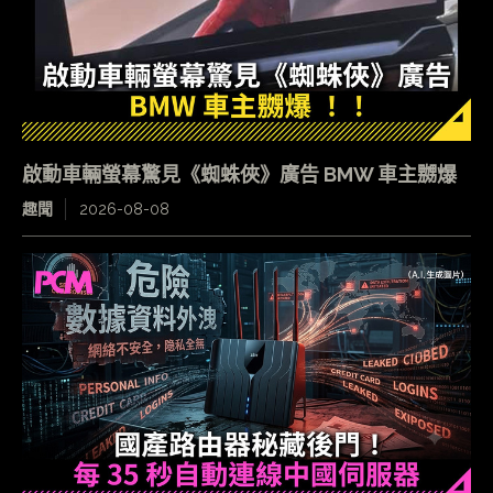
啟動車輛螢幕驚見《蜘蛛俠》廣告 BMW 車主嬲爆
趣聞
2026-08-08