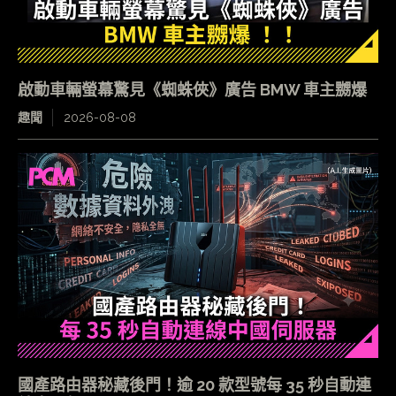
啟動車輛螢幕驚見《蜘蛛俠》廣告 BMW 車主嬲爆
趣聞
2026-08-08
國產路由器秘藏後門！逾 20 款型號每 35 秒自動連