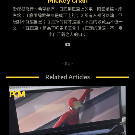
Mickey Chan
愛模擬飛行、希望終有一日回到單車上的宅，眼鏡娘控。座
右銘： 1.膽固醇跟美味是成正比的； 2.所有人都可以騙，但
絕對不能騙自己； 3.賣掉的貨才是錢，不賣的收藏品不值一
文； 4.踩單車，是為了吃更多美食！ 5.正義的話語，不一定
出自正義之人的口；
- 廣告 -
Related Articles