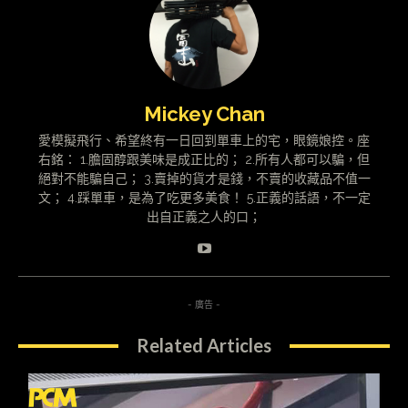
Mickey Chan
愛模擬飛行、希望終有一日回到單車上的宅，眼鏡娘控。座
右銘： 1.膽固醇跟美味是成正比的； 2.所有人都可以騙，但
絕對不能騙自己； 3.賣掉的貨才是錢，不賣的收藏品不值一
文； 4.踩單車，是為了吃更多美食！ 5.正義的話語，不一定
出自正義之人的口；
- 廣告 -
Related Articles