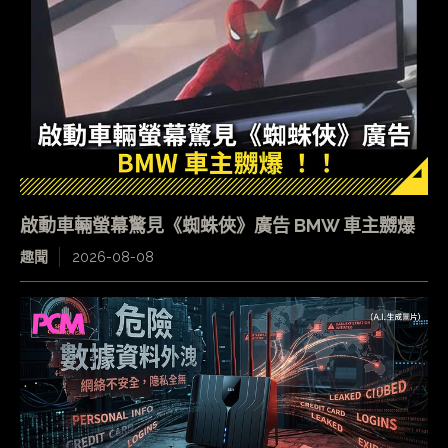
啟動車輛螢幕驚見《蜘蛛俠》廣告 BMW 車主嬲爆
趣聞
2026-08-08