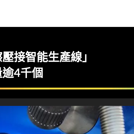
擦壓接智能生產線」
逾4千個