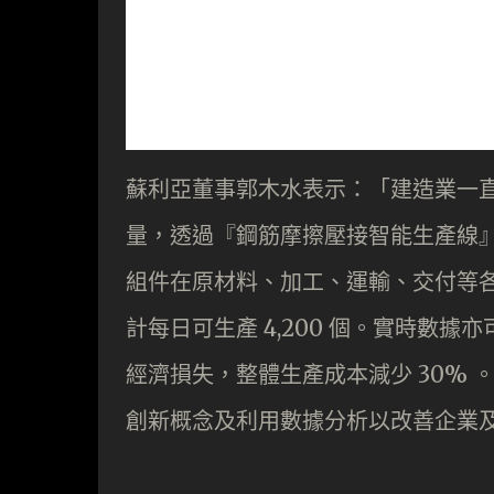
蘇利亞董事郭木水表示：「建造業一
量，透過『鋼筋摩擦壓接智能生產線
組件在原材料、加工、運輸、交付等各工
計每日可生產 4,200 個。實時數
經濟損失，整體生產成本減少 30% 。
創新概念及利用數據分析以改善企業