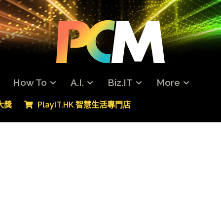
How To
A.I.
Biz.IT
More
專大獎
PlayIT.HK 智慧生活專門店