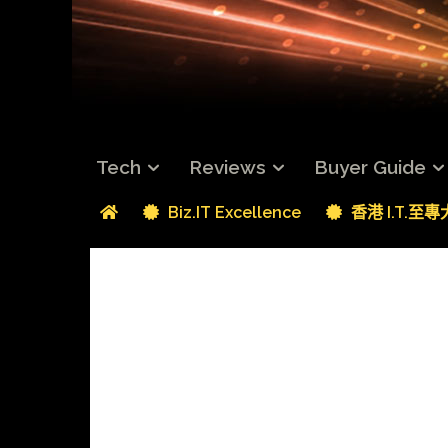
Tech
Reviews
Buyer Guide
Biz.IT Excellence
香港 I.T.至