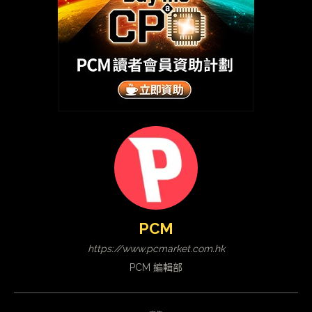
PCM
https://www.pcmarket.com.hk
PCM 編輯部