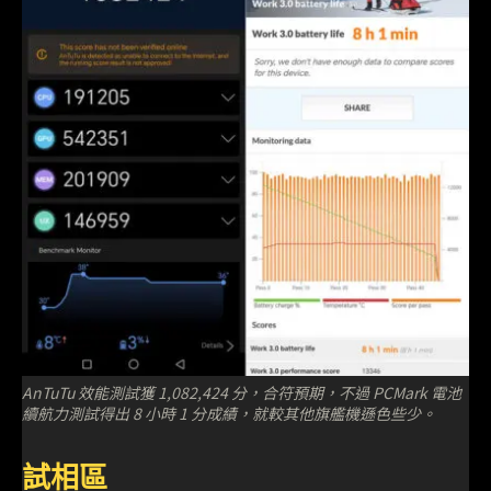
AnTuTu 效能測試獲 1,082,424 分，合符預期，不過 PCMark 電池
續航力測試得出 8 小時 1 分成績，就較其他旗艦機遜色些少。
試相區