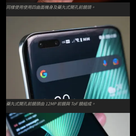
同樣使用使用四曲面機身及藥丸式開孔前鏡頭。
藥丸式開孔前鏡頭由 12MP 前鏡與 ToF 鏡組成。