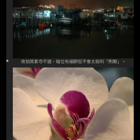
夜拍質素亦不錯，暗位有細節但不會太銳利「𠝹眼」。