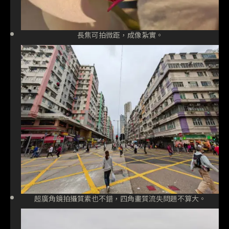
長焦可拍微距，成像紮實。
超廣角鏡拍攝質素也不錯，四角畫質流失問題不算大。