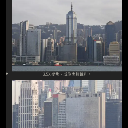
3.5X 變焦，成像尚算銳利。