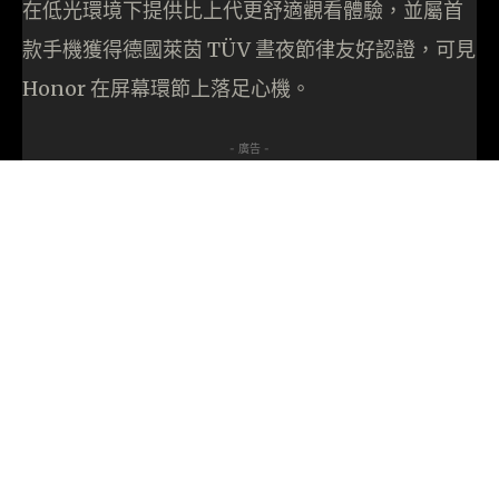
在低光環境下提供比上代更舒適觀看體驗，並屬首
款手機獲得德國萊茵 TÜV 晝夜節律友好認證，可見
Honor 在屏幕環節上落足心機。
- 廣告 -