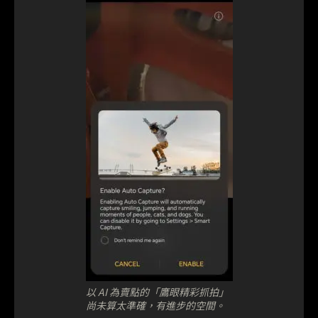
以 AI 為賣點的「鷹眼精彩抓拍」
尚未算太準確，有進步的空間。