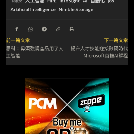
Tags:
人工智能
HPE
InfoSight
AI
自動化
jos
Artificial Intelligence
Nimble Storage
前一篇文章
下一篇文章
思科：毋須強調產品用了人
提升人才技能迎接數碼時代
工智能
Microsoft首推AI課程