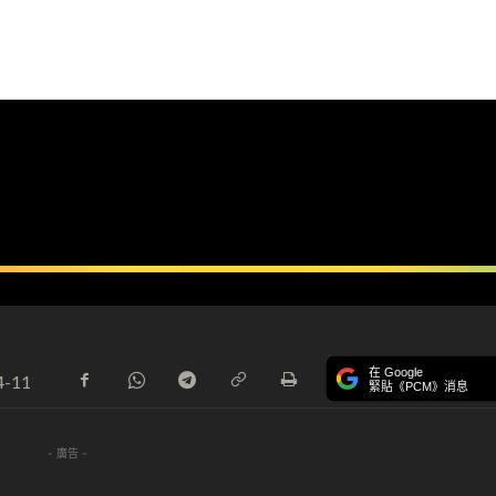
在 Google
4-11
緊貼《PCM》消息
- 廣告 -