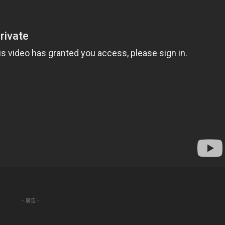
- 廣告 -