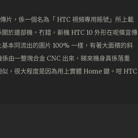
宣傳片，係一個名為「 HTC 視頻專用賬號」所上載
於邊部機。冇錯，新機 HTC 10 外形在呢條宣傳
形上基本同流出的圖片 100% 一樣，有著大面積的斜
機係由一整塊合金 CNC 出來，睇來機身真係落重
相似，很大程度是因為用上實體 Home 鍵。咁 HTC