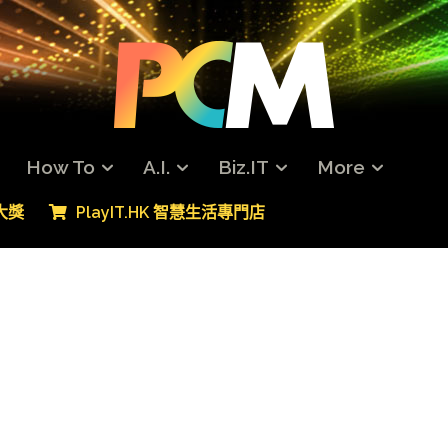
How To
A.I.
Biz.IT
More
專大獎
PlayIT.HK 智慧生活專門店