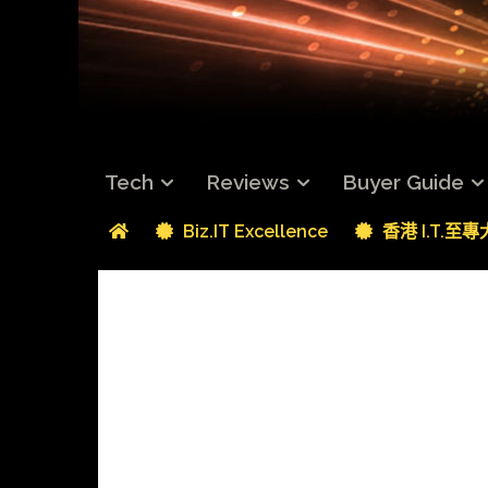
Tech
Reviews
Buyer Guide
Biz.IT Excellence
香港 I.T.至