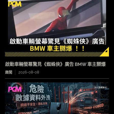
啟動車輛螢幕驚見《蜘蛛俠》廣告 BMW 車主嬲爆
趣聞
2026-08-08