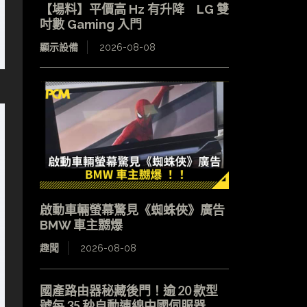
【場料】平價高 Hz 有升降 LG 雙
吋數 Gaming 入門
顯示設備
2026-08-08
啟動車輛螢幕驚見《蜘蛛俠》廣告
BMW 車主嬲爆
趣聞
2026-08-08
國產路由器秘藏後門！逾 20 款型
號每 35 秒自動連線中國伺服器