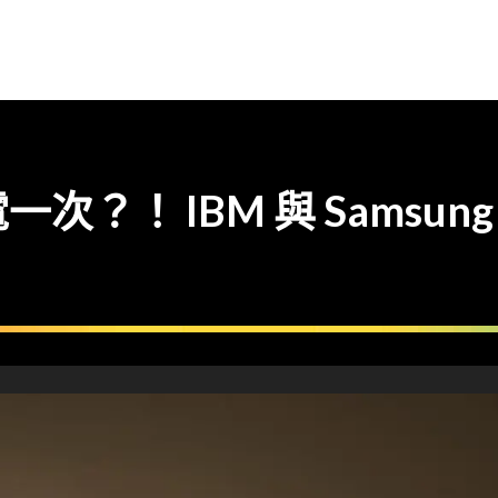
！ IBM 與 Samsung 