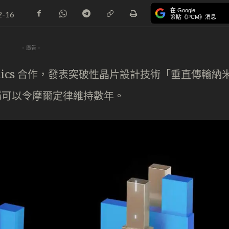
在 Google
2-16
緊貼《PCM》消息
- 廣告 -
ctronics 合作，發表突破性晶片設計技術「垂直傳輸納
宣稱可以令摩爾定律維持數年。