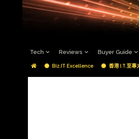
Tech
Reviews
Buyer Guide
Biz.IT Excellence
香港 I.T.至