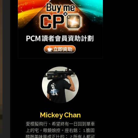
Mickey Chan
愛模擬飛行、希望終有一日回到單車
上的宅，眼鏡娘控。座右銘： 1.膽固
醇跟美味是成正比的； 2.所有人都可