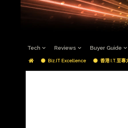
Tech
Reviews
Buyer Guide
Biz.IT Excellence
香港 I.T.至