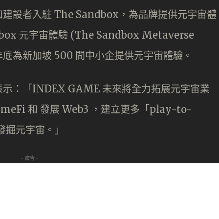
設者入駐 The Sandbox，為品牌提供元宇宙體
ox 元宇宙體驗 (The Sandbox Metaverse
2023 年底為新加坡 500 間中小企提供元宇宙體驗。
：「INDEX GAME 未來將全力拓展元宇宙業
eFi 和 發展 Web3 ，建立更多「play-to-
和發掘元宇宙。」
- 廣告 -