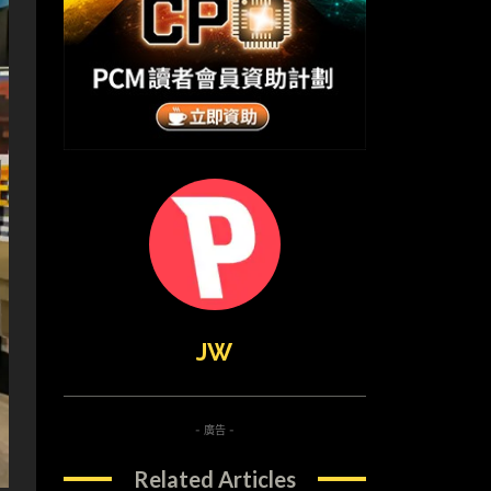
JW
- 廣告 -
Related Articles