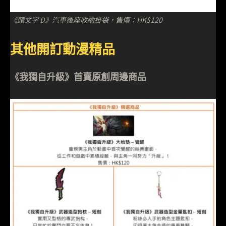
《頭文字 D》汽車後座收納掛袋，售價：HK$120
其他開訂動漫精品
《我獨自升級》首賣原創周邊商品