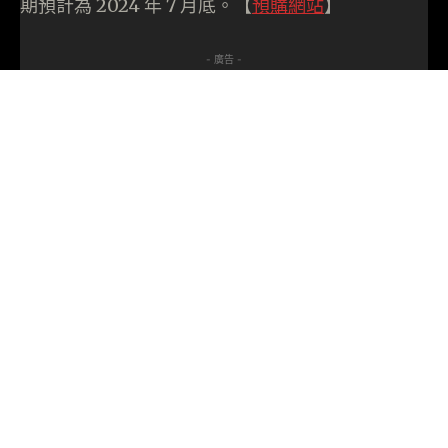
期預計為 2024 年 7 月底。【
預購網站
】
- 廣告 -