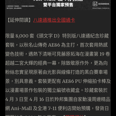
【延伸閱讀】
八達通推出全國通卡
限量 8,000 套《頭文字 D》特別版八達通紀念珍藏
套裝，以秋名山傳奇 AE86 為主打，首次套用熱感
變色技術，遇熱下清晰可見藤原拓海在漫畫第 19 卷
超越二宮大輝的經典一幕，除致敬原作外，更為向
粉絲忠實呈現原著由光影與線條打造的黑白賽車場
景，別具意義。套裝更配有 AE86 PU 伸縮拍卡棒及
以漫畫場景作包裝的獨立編號收藏盒。珍藏套裝於
4 月 3 日至 4 月 16 日於羚邦集團自家動漫周邊精品
網 Ani-Mall 及全港 7-11 便利店開始預購，發貨日