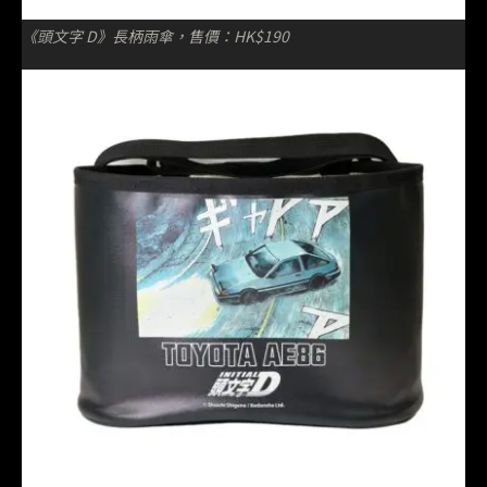
《頭文字 D》長柄雨傘，售價：HK$190