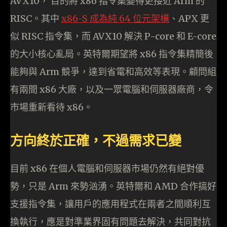
AVX10， 目的將 x86 指令集變得更接近 Arm 的
RISC。其中
x86-S 成為純 64 位元架構
、APX 更
似 RISC 指令集，而 AVX10 解決 P-core 和 E-core
的大小核心亂局。英特爾期望將 x86 指令集精簡後
能夠與 Arm 競爭，達到省電和高效等表現。顧問組
有兩間 x86 大廠，以及一眾電腦和伺服器廠商，令
市場重新看待 x86。
方向終於正確，不過需求已變
目前 x86 在個人電腦和伺服器市場仍然有絕對優
勢，只是 Arm 來勢汹湧。英特爾和 AMD 合作搞好
支援指令集，讓用戶的應用程式在兩者之間順利互
換執行，應是對準業界固有問題去解決，共同對抗