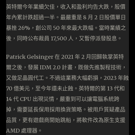
英特爾今年業續欠佳，收入和盈利均告大跌，股價
年內累計跌超過一半。最嚴重是 8 月 2 日股價單日
暴挫 26%，創公司 50 年來最大跌幅。當時業績之
後，同時公布裁員 17,500 人，又暫停派發股息。
Patrick Gelsinger 在 2021 年 2 月回歸執掌英特
爾之後，發展 IDM 2.0 計畫，既做先進製程技術，
又做足晶圓代工。不過這業務大幅虧損，2023 年蝕
70 億美元，至今年還未止蝕。英特爾的第 13 代和
14 代 CPU 出現災情，嚴重到可以讓電腦系統跨
掉，需要延長保用採用換貨策略。被用戶質疑產品
品質，更有遊戲商開始跳船，將軟件改為原生支援
AMD 處理器。