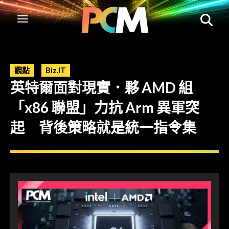
觀點
Biz.IT
英特爾面對現實．夥 AMD 組
「x86 聯盟」力抗 Arm 異軍突
起 背後策略就是統一指令集