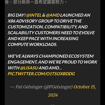
後，部分廠商一直希望擴展勢力。
BIG DAY!
@INTEL
&
@AMD
LAUNCHED AN
X86 ADVISORY GROUP TO DRIVE THE
CUSTOMIZATION, COMPATIBILITY, AND
SCALABILITY CUSTOMERS NEED TO EVOLVE
AND KEEP PACE WITH INCREASING
COMPUTE WORKLOADS.
WE'VE ALWAYS CHAMPIONED ECOSYSTEM
ENGAGEMENT, AND WE’RE PROUD TO WORK
WITH
@LISASU
AND AMD…
PIC.TWITTER.COM/O1TSOXBDDG
— Pat Gelsinger (@PGelsinger)
October 15,
2024